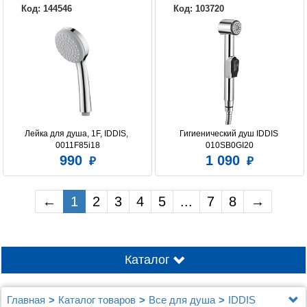
Код: 144546
Код: 103720
Лейка для душа, 1F, IDDIS, 
Гигиенический душ IDDIS 
0011F85i18
010SB0GI20
990
1 090
←
1
2
3
4
5
...
7
8
→
Каталог
Главная
Каталог товаров
Все для душа
IDDIS