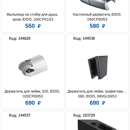
Мыльница на стойку для душа, 
Настенный держатель IDDIS 
хром, IDDIS, 100CP01i53
040CP00I53
550
590
Код: 144620
Код: 144538
Держатель для лейки, 020, IDDIS, 
Держатель для лейки, графитовый, 
020CP00I53
080, IDDIS, 080GL00i53
690
690
Код: 144537
Код: 103729