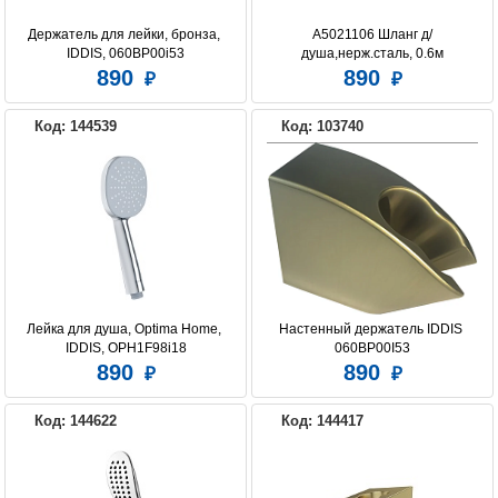
Держатель для лейки, бронза, 
A5021106 Шланг д/
IDDIS, 060BP00i53
душа,нерж.сталь, 0.6м
890
890
Код: 144539
Код: 103740
Лейка для душа, Optima Home, 
Настенный держатель IDDIS 
IDDIS, OPH1F98i18
060BP00I53
890
890
Код: 144622
Код: 144417