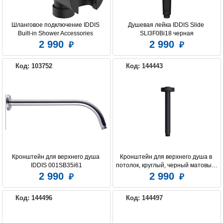
Шланговое подключение IDDIS 
Душевая лейка IDDIS Slide 
Built-in Shower Accessories 
SLI3F0Bi18 черная
003BL01i62 с держателем, черное
2 990
2 990
Код: 103752
Код: 144443
Кронштейн для верхнего душа 
Кронштейн для верхнего душа в 
IDDIS 001SB35i61
потолок, круглый, черный матовый, 
Optima Home, IDDIS, OPH20BRi61
2 990
2 990
Код: 144496
Код: 144497