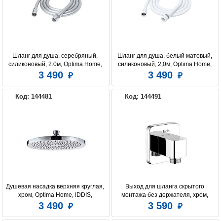
Шланг для душа, серебряный, 
Шланг для душа, белый матовый, 
силиконовый, 2.0м, Optima Home, 
силиконовый, 2,0м, Optima Home, 
IDDIS, OPH20SLi19
IDDIS, OPH20WLi19
3 490
3 490
Код: 144481
Код: 144491
Душевая насадка верхняя круглая, 
Выход для шланга скрытого 
хром, Optima Home, IDDIS, 
монтажа без держателя, хром, 
OPH25CPi64
Slide, IDDIS, SLISB00i62
3 490
3 590