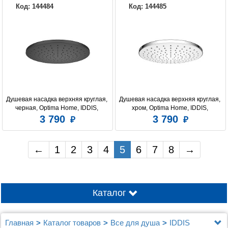
Код: 144484
Код: 144485
Душевая насадка верхняя круглая, 
Душевая насадка верхняя круглая, 
черная, Optima Home, IDDIS, 
хром, Optima Home, IDDIS, 
OPH22BRi64
OPH22CRi64
3 790
3 790
←
1
2
3
4
5
6
7
8
→
Каталог
Главная
Каталог товаров
Все для душа
IDDIS