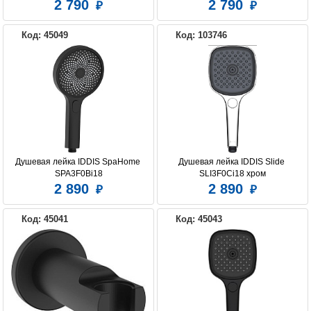
IDDIS, OPH12WLi19
Optima Home, IDDIS, OPH12GLi19
2 790
2 790
Код: 45049
Код: 103746
Душевая лейка IDDIS SpaHome 
Душевая лейка IDDIS Slide 
SPA3F0Bi18
SLI3F0Ci18 хром
2 890
2 890
Код: 45041
Код: 45043