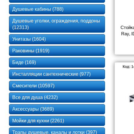
Душевые кабины (788)
Душевые уголки, ограждения, поддоны
(12313)
Стойка
Ray, 
Унитазы (1604)
Раковины (1919)
Биде (169)
Код: 
Инсталляции сантехнические (977)
Смесители (10597)
Все для душа (4232)
Аксессуары (3689)
Мойки для кухни (2261)
Трапы душевые, каналы и лотки (397)