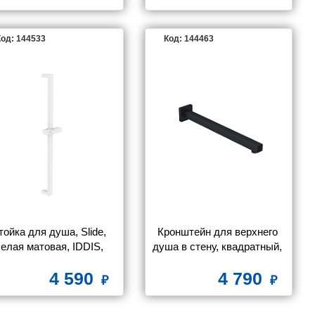
од: 144533
Код: 144463
тойка для душа, Slide, 
Кронштейн для верхнего 
елая матовая, IDDIS, 
душа в стену, квадратный, 
SLI70WLi17
черный матовый, Optima 
4 590
4 790
Home, IDDIS, OPH40BSi61