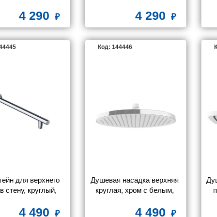
RAY70B0i17
полкой, хром, Slide, IDDIS, 
хро
4 290
4 290
SLIAC00i62
144445
Код: 144446
К
ейн для верхнего 
Душевая насадка верхняя 
Ду
в стену, круглый, 
круглая, хром с белым, 
п
ptima Home, IDDIS, 
Esper, IDDIS, ESP25CRi64
м
4 490
4 490
OPH40CRi61