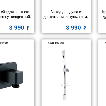
ейн для верхнего 
Выход для душа с 
Кр
стену, квадратный, 
держателем, латунь, хром, 
ду
ptima Home, IDDIS, 
Slide, ID, SLI60CBi62
3 990
3 990
OPH40CSi61
144490
Код: 103268
К