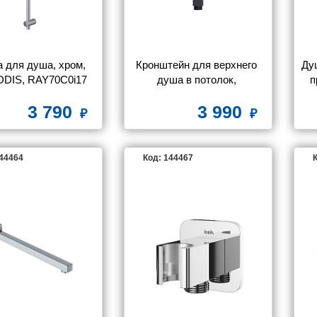
 для душа, хром, 
Кронштейн для верхнего 
Ду
IDDIS, RAY70C0i17
душа в потолок, 
п
квадратный, черный 
3 790
3 990
матовый, Optima Home, 
IDDIS, OPH20BSi61
144464
Код: 144467
К