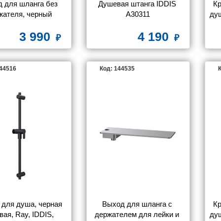
 для шланга без 
Душевая штанга IDDIS 
Кр
жателя, черный 
A30311
душ
ый, Slide, IDDIS, 
б
3 990
4 190
SLIBL00i62
Ho
144516
Код: 144535
К
 для душа, черная 
Выход для шланга с 
Кр
вая, Ray, IDDIS, 
держателем для лейки и 
душ