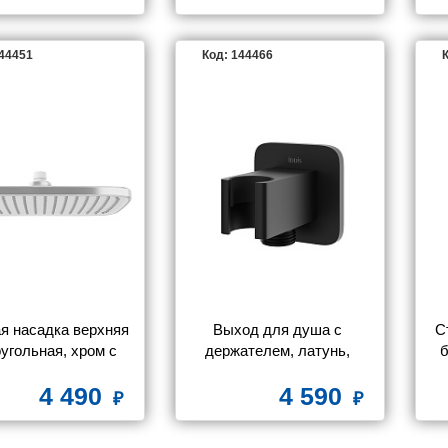
144451
Код: 144466
К
 насадка верхняя 
Выход для душа с 
С
угольная, хром с 
держателем, латунь, 
б
, Esper, IDDIS, 
черный матовый, Slide, 
4 490
4 590
ESP25CSi64
IDDIS, SLI60BBi62