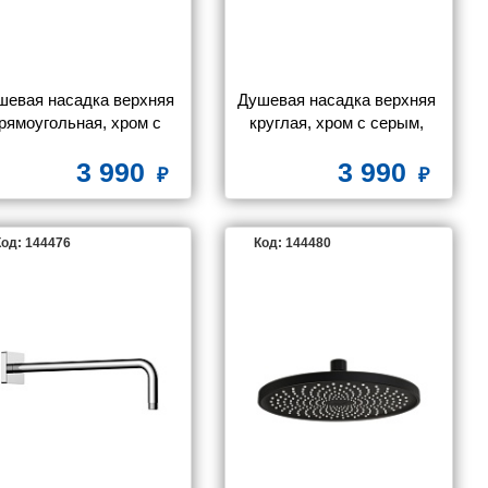
шевая насадка верхняя 
Душевая насадка верхняя 
рямоугольная, хром с 
круглая, хром с серым, 
серым, Esper, IDDIS, 
Esper, IDDIS, ESP25GRi64
3 990
3 990
ESP25GSi64
од: 144476
Код: 144480