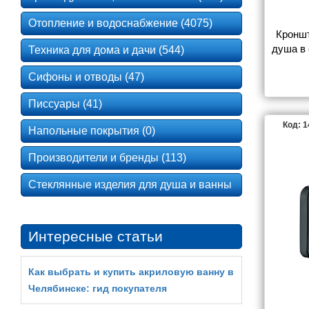
Отопление и водоснабжение (4075)
Кроншт
душа в 
Техника для дома и дачи (544)
хром, O
Сифоны и отводы (47)
Писсуары (41)
Код: 
Напольные покрытия (0)
Производители и бренды (113)
Стеклянные изделия для душа и ванны
Интересные статьи
Как выбрать и купить акриловую ванну в
Челябинске: гид покупателя