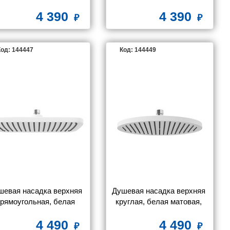
м, Optima Home, IDDIS, 
4 390
4 390
OPH41CSi61
од: 144447
Код: 144449
шевая насадка верхняя 
Душевая насадка верхняя 
рямоугольная, белая 
круглая, белая матовая, 
атовая, Esper, IDDIS, 
Esper, IDDIS, ESP25WRi64
4 490
4 490
ESP25WSi64