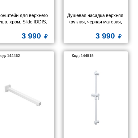
онштейн для верхнего 
Душевая насадка верхняя 
ша, хром, Slide IDDIS, 
круглая, черная матовая, 
SLI39CSi61
Optima Home, IDDIS, 
3 990
3 990
OPH25BPi64
од: 144462
Код: 144515