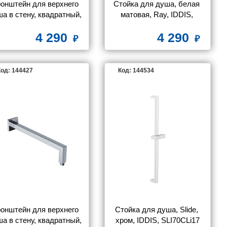
онштейн для верхнего 
Стойка для душа, белая 
а в стену, квадратный, 
матовая, Ray, IDDIS, 
елый матовый, Optima 
RAY70W0i17
4 290
4 290
me, IDDIS, OPH40WSi61
од: 144427
Код: 144534
онштейн для верхнего 
Стойка для душа, Slide, 
а в стену, квадратный, 
хром, IDDIS, SLI70CLi17