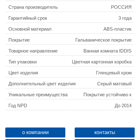
Страна производитель
РОССИЯ
Гарантийный срок
3 года
Основной материал
ABS-пластик
Покрытие
Гальваническое покрытие
Товарное направление
Ванная комната IDDIS
Тип упаковки
Цветная картонная коробка
Цвет изделия
Глянцевый хром
Дополнительный цвет изделия
Серый матовый
Уникальные преимущества
Покрытие устойчиво к
коррозии, появлению
Год NPD
До 2014
царапин, сколов и
потускнению.
Тип монтажа
Накладной
Вес товара для ФТС
0,86
о компании
контакты
Материал держателя лейки
ABS-пластик