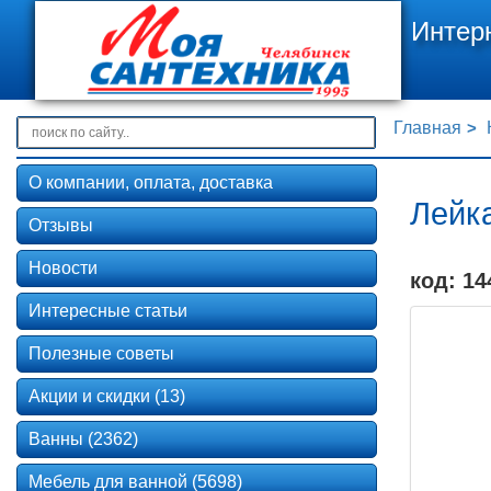
Интер
Главная
О компании, оплата, доставка
Лейка
Отзывы
Новости
код: 14
Интересные статьи
Полезные советы
Акции и скидки (13)
Ванны (2362)
Мебель для ванной (5698)