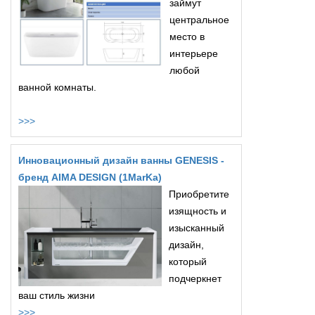
займут
центральное
место в
интерьере
любой
ванной комнаты.
>>>
Инновационный дизайн ванны GENESIS -
бренд AIMA DESIGN (1MarKa)
Приобретите
изящность и
изысканный
дизайн,
который
подчеркнет
ваш стиль жизни
>>>