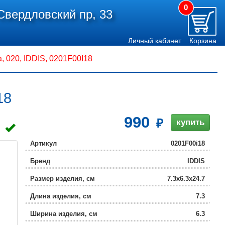
0
Свердловский пр, 33
Личный кабинет
Корзина
, 020, IDDIS, 0201F00I18
18
990
купить
Артикул
0201F00i18
Бренд
IDDIS
Размер изделия, см
7.3x6.3x24.7
Длина изделия, см
7.3
Ширина изделия, см
6.3