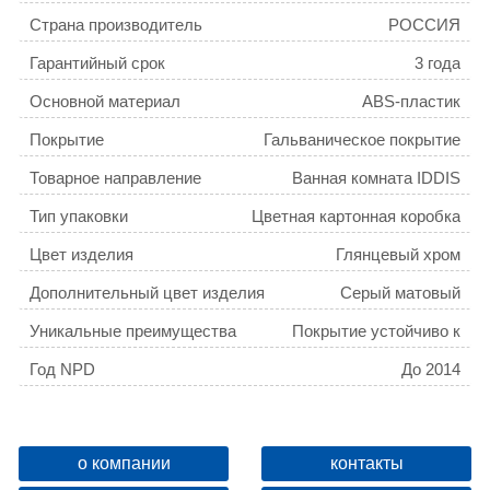
Страна производитель
РОССИЯ
Гарантийный срок
3 года
Основной материал
ABS-пластик
Покрытие
Гальваническое покрытие
Товарное направление
Ванная комната IDDIS
Тип упаковки
Цветная картонная коробка
Цвет изделия
Глянцевый хром
Дополнительный цвет изделия
Серый матовый
Уникальные преимущества
Покрытие устойчиво к
коррозии, появлению
Год NPD
До 2014
царапин, сколов и
потускнению.
Тип монтажа
Накладной
Вес товара для ФТС
0,08
о компании
контакты
Материал держателя лейки
ABS-пластик