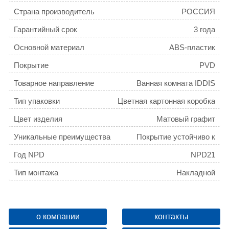
Страна производитель
РОССИЯ
Гарантийный срок
3 года
Основной материал
ABS-пластик
Покрытие
PVD
Товарное направление
Ванная комната IDDIS
Тип упаковки
Цветная картонная коробка
Цвет изделия
Матовый графит
Уникальные преимущества
Покрытие устойчиво к
коррозии, появлению
Год NPD
NPD21
царапин, сколов и
потускнению.
Тип монтажа
Накладной
Вес товара для ФТС
0,05
Материал держателя лейки
ABS-пластик
о компании
контакты