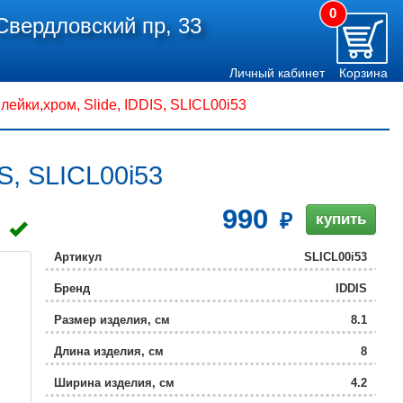
0
Свердловский пр, 33
Личный кабинет
Корзина
лейки,хром, Slide, IDDIS, SLICL00i53
S, SLICL00i53
990
купить
Артикул
SLICL00i53
Бренд
IDDIS
Размер изделия, см
8.1
Длина изделия, см
8
Ширина изделия, см
4.2