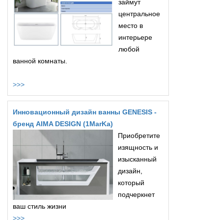
займут
центральное
место в
интерьере
любой
ванной комнаты.
>>>
Инновационный дизайн ванны GENESIS -
бренд AIMA DESIGN (1MarKa)
Приобретите
изящность и
изысканный
дизайн,
который
подчеркнет
ваш стиль жизни
>>>