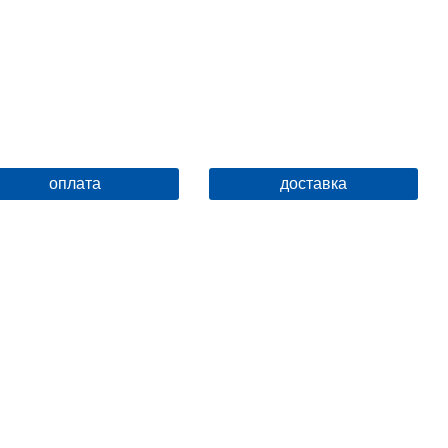
Свободное крепление
Фиксированные оба
крепления
Материал держателя лейки
ABS-пластик
оплата
доставка