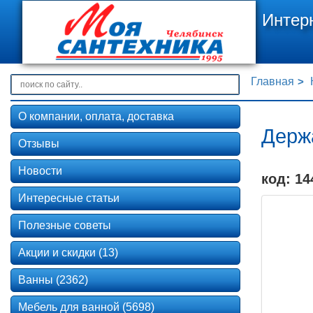
Интер
Главная
О компании, оплата, доставка
Держа
Отзывы
Новости
код: 14
Интересные статьи
Полезные советы
Акции и скидки (13)
Ванны (2362)
Мебель для ванной (5698)