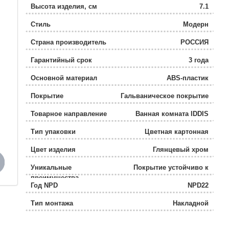
Высота изделия, см
7.1
Стиль
Модерн
Страна производитель
РОССИЯ
Гарантийный срок
3 года
Основной материал
ABS-пластик
Покрытие
Гальваническое покрытие
Товарное направление
Ванная комната IDDIS
Тип упаковки
Цветная картонная
коробка
Цвет изделия
Глянцевый хром
Уникальные
Покрытие устойчиво к
преимущества
коррозии, появлению
Год NPD
NPD22
царапин, сколов и
потускнению.
Тип монтажа
Накладной
Вес товара для ФТС
0,1