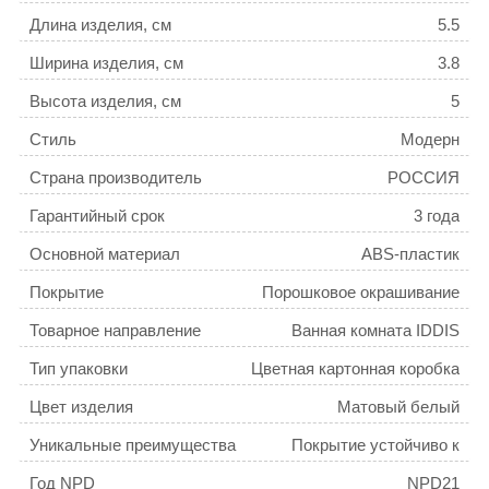
Длина изделия, см
5.5
Ширина изделия, см
3.8
Высота изделия, см
5
Стиль
Модерн
Страна производитель
РОССИЯ
Гарантийный срок
3 года
Основной материал
ABS-пластик
Покрытие
Порошковое окрашивание
Товарное направление
Ванная комната IDDIS
Тип упаковки
Цветная картонная коробка
Цвет изделия
Матовый белый
Уникальные преимущества
Покрытие устойчиво к
коррозии, появлению
Год NPD
NPD21
царапин, сколов и