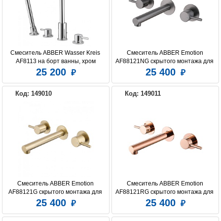
Смеситель ABBER Wasser Kreis 
Смеситель ABBER Emotion 
AF8113 на борт ванны, хром
AF88121NG скрытого монтажа для 
раковины, никель
25 200
25 400
Код: 149010
Код: 149011
Смеситель ABBER Emotion 
Смеситель ABBER Emotion 
AF88121G скрытого монтажа для 
AF88121RG скрытого монтажа для 
раковины, золото матовое
раковины, розовое золото
25 400
25 400