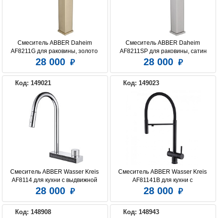
Смеситель ABBER Daheim 
Смеситель ABBER Daheim 
AF8211G для раковины, золото 
AF8211SP для раковины, сатин
матовое
28 000
28 000
Код: 149021
Код: 149023
Смеситель ABBER Wasser Kreis 
Смеситель ABBER Wasser Kreis 
AF8114 для кухни с выдвижной 
AF81141B для кухни с 
лейкой, хром
подключением фильтра и 
28 000
28 000
выдвижной лейкой, черный 
матовый
Код: 148908
Код: 148943