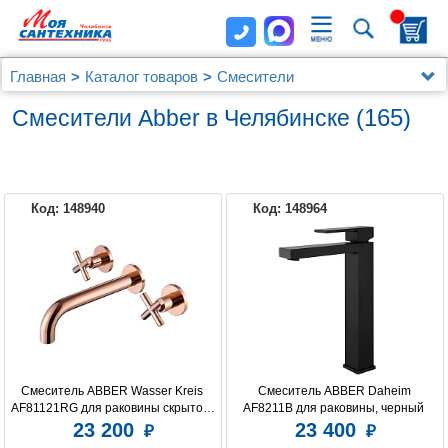
Главная
Каталог товаров
Смесители
Смесители Abber
(165)
Смесители Abber в Челябинске
Код: 148940
Код: 148964
ABBER
Смеситель ABBER Wasser Kreis 
Смеситель ABBER Daheim 
AF81121RG для раковины скрытого 
AF8211B для раковины, черный 
монтажа, розовое золото
матовый
23 200
23 400