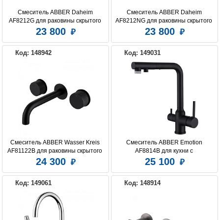
Смеситель ABBER Daheim 
Смеситель ABBER Daheim 
AF8212G для раковины скрытого 
AF8212NG для раковины скрытого 
монтажа, золото матовое
монтажа, никель
23 800
23 800
Код: 148942
Код: 149031
Смеситель ABBER Wasser Kreis 
Смеситель ABBER Emotion 
AF81122B для раковины скрытого 
AF8814B для кухни с 
монтажа, черный матовый
подключением фильтра и 
24 300
25 100
выдвижной лейкой, черный 
матовый
Код: 149061
Код: 148914