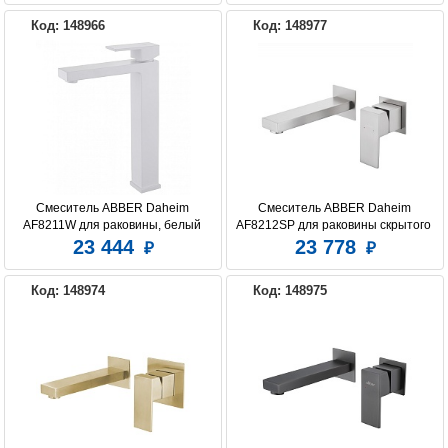
Код: 148966
Код: 148977
Смеситель ABBER Daheim 
Смеситель ABBER Daheim 
AF8211W для раковины, белый 
AF8212SP для раковины скрытого 
матовый
монтажа, сатин
23 444
23 778
Код: 148974
Код: 148975