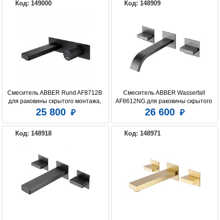
Код: 149000
Код: 148909
Смеситель ABBER Rund AF8712B 
Смеситель ABBER Wasserfall 
для раковины скрытого монтажа, 
AF8612NG для раковины скрытого 
черный матовый
монтажа, никель
25 800
26 600
Код: 148918
Код: 148971