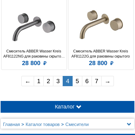
Смеситель ABBER Wasser Kreis 
Смеситель ABBER Wasser Kreis 
AF81122NG для раковины скрытого 
AF81122G для раковины скрытого 
монтажа, никель
монтажа, золото матовое
28 800
28 800
←
1
2
3
4
5
6
7
→
Каталог
Главная
Каталог товаров
Смесители
Смесители Abber