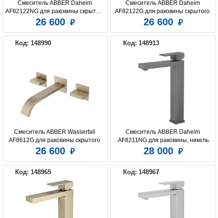
Смеситель ABBER Daheim 
Смеситель ABBER Daheim 
AF82122NG для раковины скрытого 
AF82122G для раковины скрытого 
монтажа, никель
монтажа, матовое золото
26 600
26 600
Код: 148990
Код: 148913
Смеситель ABBER Wasserfall 
Смеситель ABBER Daheim 
AF8612G для раковины скрытого 
AF8211NG для раковины, никель
монтажа, золото матовое
26 600
28 000
Код: 148965
Код: 148967