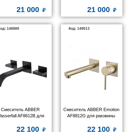
золото матовое
раковины скрытого 
21 000
21 000
монтажа, золото матовое
од: 148989
Код: 149013
Смеситель ABBER 
Смеситель ABBER Emotion 
asserfall AF8612B для 
AF8812G для раковины 
раковины скрытого 
скрытого монтажа, золото 
22 100
22 100
нтажа, черный матовый
матовое