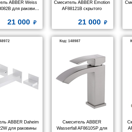
ель ABBER Weiss 
Смеситель ABBER Emotion 
См
8082B для раковины 
AF88121B скрытого 
о монтажа, черный 
монтажа для раковины, 
21 000
21 000
матовый
черный матовый
мо
148972
Код: 148987
К
ель ABBER Daheim 
Смеситель ABBER 
С
2W для раковины 
Wasserfall AF8610SP для 
A