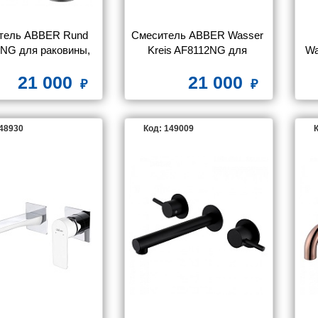
тель ABBER Rund 
Смеситель ABBER Wasser 
NG для раковины, 
Kreis AF8112NG для 
Wa
никель
раковины скрытого 
21 000
21 000
монтажа, никель
148930
Код: 149009
К