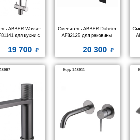
ель ABBER Wasser 
Смеситель ABBER Daheim 
См
F81141 для кухни с 
AF8212B для раковины 
A
чением фильтра и 
скрытого монтажа, черный 
ск
19 700
20 300
жной лейкой, хром
матовый
148997
Код: 148911
К