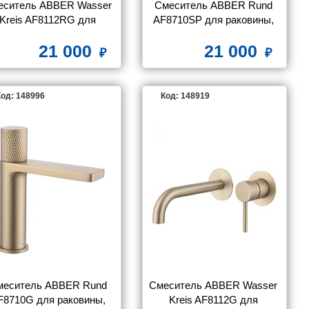
еситель ABBER Wasser 
Смеситель ABBER Rund 
Kreis AF8112RG для 
AF8710SP для раковины, 
раковины скрытого 
сатин
21 000
21 000
нтажа, розовое золото
од: 148996
Код: 148919
меситель ABBER Rund 
Смеситель ABBER Wasser 
F8710G для раковины, 
Kreis AF8112G для 