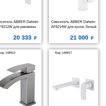
еситель ABBER Daheim 
Смеситель ABBER Daheim 
F8212W для раковины 
AF8214W для кухни, белый
рытого монтажа, белый 
20 333
21 000
матовый
од: 148912
Код: 148917