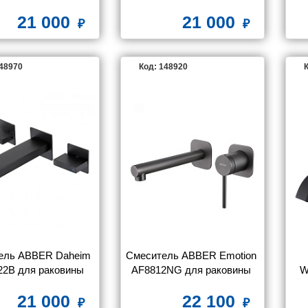
го монтажа, белый 
раковины, сатин
21 000
21 000
матовый
148970
Код: 148920
К
ель ABBER Daheim 
Смеситель ABBER Emotion 
2B для раковины 
AF8812NG для раковины 
W
о монтажа, черный 
скрытого монтажа, никель
21 000
22 100
матовый
мо