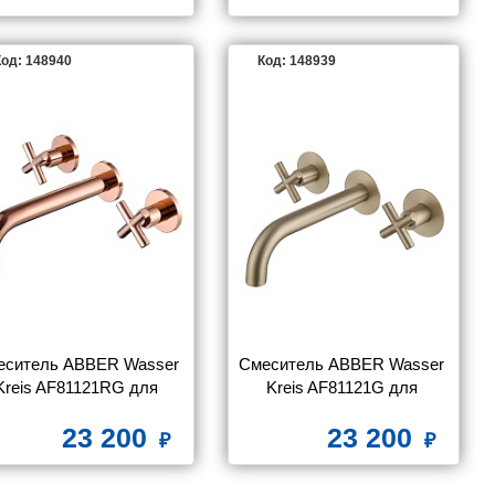
од: 148940
Код: 148939
еситель ABBER Wasser 
Смеситель ABBER Wasser 
Kreis AF81121RG для 
Kreis AF81121G для 
раковины скрытого 
раковины скрытого 
23 200
23 200
нтажа, розовое золото
монтажа, золото матовое