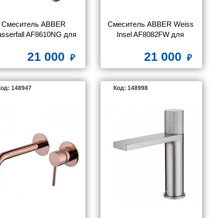
Смеситель ABBER 
Смеситель ABBER Weiss 
sserfall AF8610NG для 
Insel AF8082FW для 
раковины, никель
раковины скрытого 
21 000
21 000
монтажа, белый матовый
од: 148947
Код: 148998