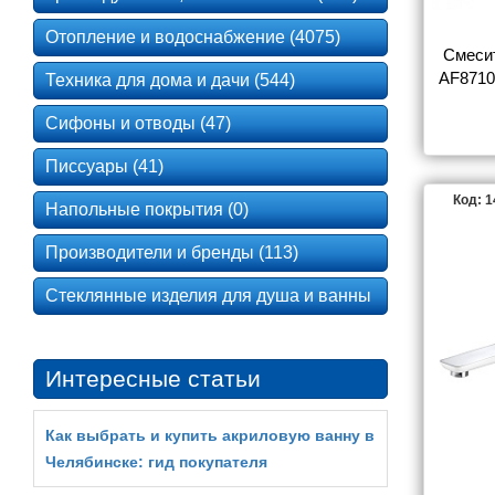
Отопление и водоснабжение (4075)
Смеси
AF8710
Техника для дома и дачи (544)
Сифоны и отводы (47)
Писсуары (41)
Код: 
Напольные покрытия (0)
Производители и бренды (113)
Стеклянные изделия для душа и ванны
Интересные статьи
Как выбрать и купить акриловую ванну в
Челябинске: гид покупателя