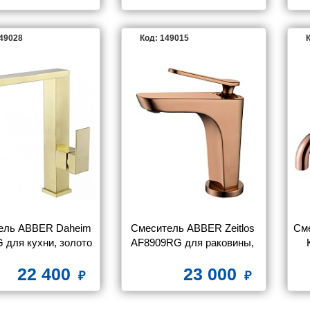
149028
Код: 149015
К
ель ABBER Daheim 
Смеситель ABBER Zeitlos 
См
 для кухни, золото 
AF8909RG для раковины, 
матовое
розовое золото
22 400
23 000
мо