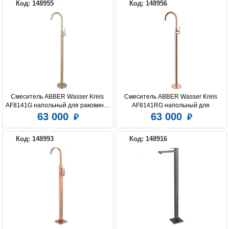
Код: 148955
Код: 148956
Смеситель ABBER Wasser Kreis 
Смеситель ABBER Wasser Kreis 
AF8141G напольный для раковины, 
AF8141RG напольный для 
золото матовое
раковины, розовое золото
63 000
63 000
Код: 148993
Код: 148916