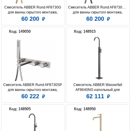
Смеситель ABBER Rund AF8730G 
Смеситель ABBER Rund AF8730NG 
для ванны скрытого монтажа, 
для ванны скрытого монтажа, 
золото матовое
никель
60 200
60 200
Код: 149050
Код: 148915
Смеситель ABBER Rund AF8730SP 
Смеситель ABBER Wasserfall 
для ванны скрытого монтажа, 
AF8640NG напольный для 
сатин
раковины, никель
60 222
62 111
Код: 148905
Код: 148950