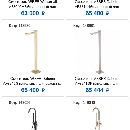
Смеситель ABBER Wasserfall 
Смеситель ABBER Daheim 
AF8640MRG напольный для 
AF8241NG напольный для 
раковины, розовое золото матовое
раковины, никель
63 000
65 400
Код: 148980
Код: 148981
Смеситель ABBER Daheim 
Смеситель ABBER Daheim 
AF8241G напольный для раковины, 
AF8241SP напольный для 
золото матовое
раковины, сатин
65 400
65 444
Код: 149036
Код: 149040