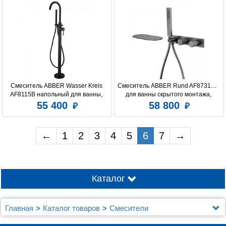
Смеситель ABBER Wasser Kreis 
Смеситель ABBER Rund AF8731NG 
AF8115B напольный для ванны, 
для ванны скрытого монтажа, 
черный матовый
никель
55 400
58 800
←
1
2
3
4
5
6
7
→
Каталог
Главная
Каталог товаров
Смесители
Смесители Abber