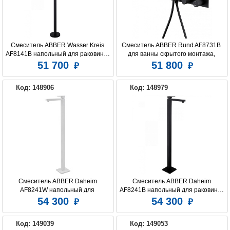
Смеситель ABBER Wasser Kreis 
Смеситель ABBER Rund AF8731B 
AF8141B напольный для раковины, 
для ванны скрытого монтажа, 
черный матовый
черный матовый
51 700
51 800
Код: 148906
Код: 148979
Смеситель ABBER Daheim 
Смеситель ABBER Daheim 
AF8241W напольный для 
AF8241B напольный для раковины, 
раковины, белый матовый
черный матовый
54 300
54 300
Код: 149039
Код: 149053