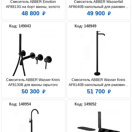
Смеситель ABBER Emotion 
Смеситель ABBER Wasserfall 
AF8813G на борт ванны, золото 
AF8640B напольный для раковины, 
матовое
черный матовый
48 800
49 900
Код: 149043
Код: 148949
Смеситель ABBER Wasser Kreis 
Смеситель ABBER Wasser Kreis 
AF8130B для ванны скрытого 
AF8140B напольный для раковины, 
монтажа, черный матовый
черный матовый
50 300
51 700
Код: 148954
Код: 149052