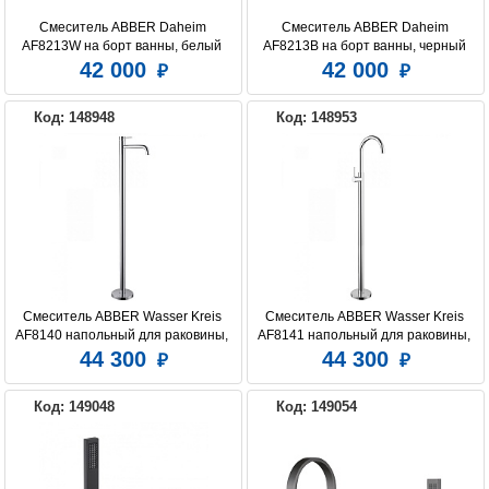
Смеситель ABBER Daheim 
Смеситель ABBER Daheim 
AF8213W на борт ванны, белый 
AF8213B на борт ванны, черный 
матовый
матовый
42 000
42 000
Код: 148948
Код: 148953
Смеситель ABBER Wasser Kreis 
Смеситель ABBER Wasser Kreis 
AF8140 напольный для раковины, 
AF8141 напольный для раковины, 
хром
хром
44 300
44 300
Код: 149048
Код: 149054