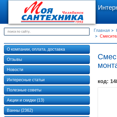
Интер
Главная
Смесите
О компании, оплата, доставка
Смес
Отзывы
монт
Новости
Интересные статьи
код: 14
Полезные советы
Акции и скидки (13)
Ванны (2362)