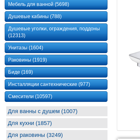
Мебель для ванной (5698)
Душевые кабины (788)
Душевые уголки, ограждения, поддоны
(12313)
Унитазы (1604)
Раковины (1919)
Биде (169)
Инсталляции сантехнические (977)
Смесители (10597)
Для ванны с душем (1007)
Для кухни (1857)
Для раковины (3249)