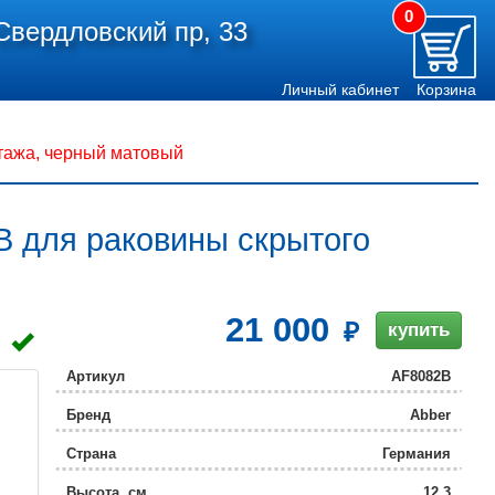
0
Свердловский пр, 33
Личный кабинет
Корзина
тажа, черный матовый
B для раковины скрытого
21 000
купить
Артикул
AF8082B
Бренд
Abber
Страна
Германия
Высота, см
12.3