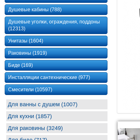
Душевые кабины (788)
Душевые уголки, ограждения, поддоны
(12313)
Унитазы (1604)
Раковины (1919)
Биде (169)
Инсталляции сантехнические (977)
Смесители (10597)
Для ванны с душем (1007)
Для кухни (1857)
Для раковины (3249)