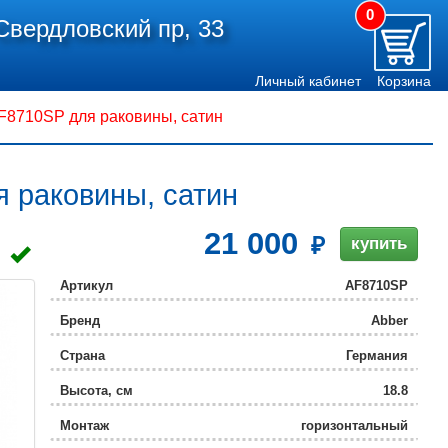
0
Свердловский пр, 33
Личный кабинет
Корзина
8710SP для раковины, сатин
 раковины, сатин
21 000
купить
Артикул
AF8710SP
Бренд
Abber
Страна
Германия
Высота, см
18.8
Монтаж
горизонтальный
(стандартный)