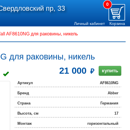
0
Свердловский пр, 33
Личный кабинет
Корзина
ll AF8610NG для раковины, никель
G для раковины, никель
21 000
купить
Артикул
AF8610NG
Бренд
Abber
Страна
Германия
Высота, см
17
Монтаж
горизонтальный
(стандартный)