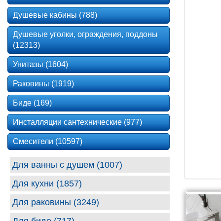
Душевые кабины (788)
Душевые уголки, ограждения, поддоны
(12313)
Унитазы (1604)
Раковины (1919)
Биде (169)
Инсталляции сантехнические (977)
Смесители (10597)
Для ванны с душем (1007)
Для кухни (1857)
Для раковины (3249)