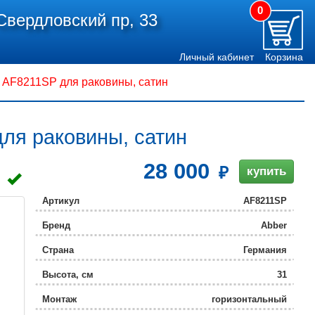
0
Свердловский пр, 33
Личный кабинет
Корзина
AF8211SP для раковины, сатин
ля раковины, сатин
28 000
купить
Артикул
AF8211SP
Бренд
Abber
Страна
Германия
Высота, см
31
Монтаж
горизонтальный
(стандартный)