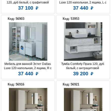
120, дуб белый, с графитовой 
Luxe 120 напольная, 2 ящика, L с 
столешницей, с раковиной 
раковиной
37 100
37 440
COMFORTY T-Y9378
Код: 56903
Код: 53953
Мебель для ванной Эстет Dallas 
Тумба Сomforty Прага 120, дуб 
Luxe 120 напольная, 2 ящика, R с 
белый, с антрацитовой 
раковиной
столешницей с раковиной Comforty 
37 440
39 200
T-Y9378
Код: 56916
Код: 56921