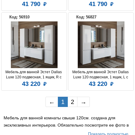
раковиной слева
раковиной
41 790
41 790
Код: 56910
Код: 56827
Мебель для ванной Эстет Dallas 
Мебель для ванной Эстет Dallas 
Luxe 120 подвесная, 1 ящик, R с 
Luxe 120 подвесная, 1 ящик, L с 
раковиной
раковиной
43 220
43 220
←
1
2
→
Мебель для ванной комнаты свыше 120см. создана для
эксклюзивных интерьеров. Обязательно посмотрите ее фото в
приставном и подвесном виде. Возможно это тот вариант,
Показать полностью