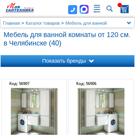
Главная
Каталог товаров
Мебель для ванной
Мебель от 120 см.
Мебель для ванной комнаты от 120 см.
(40)
в Челябинске
Показать бренды
Код: 56907
Код: 56906
AQUATON
AQWELLA 5 STARS
AQUANET
COMFORTY
IDDIS
JACOB DELAFON
SANVIT
VELVEX
ЭСТЕТ