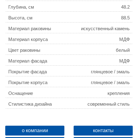
Глубина, см
48.2
Высота, см
88.5
Материал раковины
искусственный камень
Материал корпуса
МДФ
Цвет раковины
белый
Материал фасада
МДФ
Покрытие фасада
глянцевое / эмаль
Покрытие корпуса
глянцевое / эмаль
Оснащение
крепления
Стилистика дизайна
современный стиль
Монтаж
напольный
Бельевая корзина
нет
о компании
контакты
Цвет мебели
белый