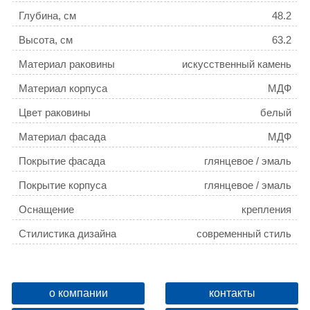
Глубина, см
48.2
Высота, см
63.2
Материал раковины
искусственный камень
Материал корпуса
МДФ
Цвет раковины
белый
Материал фасада
МДФ
Покрытие фасада
глянцевое / эмаль
Покрытие корпуса
глянцевое / эмаль
Оснащение
крепления
Стилистика дизайна
современный стиль
Монтаж
подвесной
Бельевая корзина
нет
о компании
контакты
Цвет мебели
белый