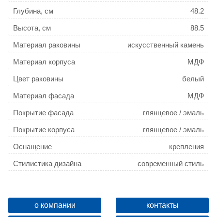
Глубина, см
48.2
Высота, см
88.5
Материал раковины
искусственный камень
Материал корпуса
МДФ
Цвет раковины
белый
Материал фасада
МДФ
Покрытие фасада
глянцевое / эмаль
Покрытие корпуса
глянцевое / эмаль
Оснащение
крепления
Стилистика дизайна
современный стиль
Монтаж
напольный
Бельевая корзина
нет
о компании
контакты
Цвет мебели
белый