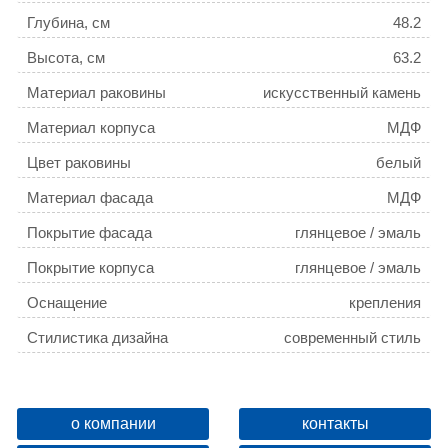
Глубина, см
48.2
Высота, см
63.2
Материал раковины
искусственный камень
Материал корпуса
МДФ
Цвет раковины
белый
Материал фасада
МДФ
Покрытие фасада
глянцевое / эмаль
Покрытие корпуса
глянцевое / эмаль
Оснащение
крепления
Стилистика дизайна
современный стиль
Монтаж
подвесной
Бельевая корзина
нет
о компании
контакты
Цвет мебели
белый