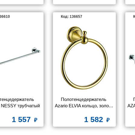
136610
Код: 136657
К
тенцедержатель 
Полотенцедержатель 
 NESSY трубчатый 
Azario ELVIA кольцо, золото 
AZA
ый 58 см, хром (AZ-
(AZ-91111G)
дво
1 557
1 582
73101)