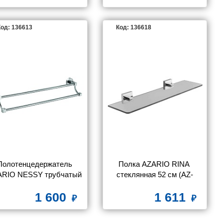
од: 136613
Код: 136618
Полотенцедержатель 
Полка AZARIO RINA 
RIO NESSY трубчатый 
стеклянная 52 см (AZ-
йной 58,5 см, хром (AZ-
87003)
1 600
1 611
73102)