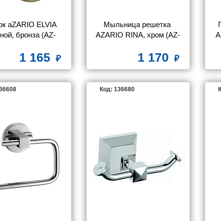
к aZARIO ELVIA 
Мыльница решетка 
ной, бронза (AZ-
AZARIO RINA, хром (AZ-
A
91105Q)
87009)
1 165
1 170
136608
Код: 136680
К