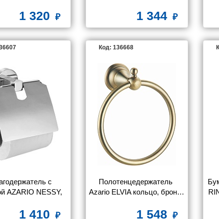
ый 58 см, хром (AZ-
(AZ96005AB)
1 320
1 344
87001)
136607
Код: 136668
К
агодержатель с 
Полотенцедержатель 
Бу
й AZARIO NESSY, 
Azario ELVIA кольцо, бронза 
RI
ом (AZ-73110)
(AZ-91111Q)
1 410
1 548