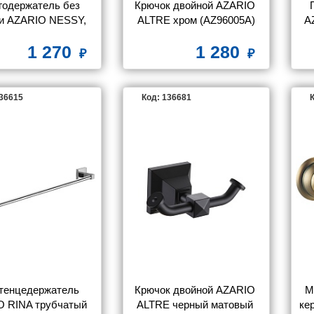
одержатель без 
Крючок двойной AZARIO 
и AZARIO NESSY, 
ALTRE хром (AZ96005A)
A
ом (AZ-73110A)
1 270
1 280
136615
Код: 136681
К
тенцедержатель 
Крючок двойной AZARIO 
М
 RINA трубчатый 
ALTRE черный матовый 
ке