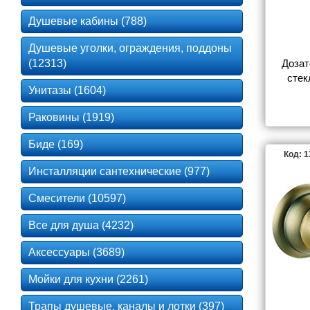
Душевые кабины (788)
Душевые уголки, ограждения, поддоны
(12313)
Дозат
стек
Унитазы (1604)
NESSY 
Раковины (1919)
Биде (169)
Код: 
Инсталляции сантехнические (977)
Смесители (10597)
Все для душа (4232)
Аксессуары (3689)
Мойки для кухни (2261)
Трапы душевые, каналы и лотки (397)