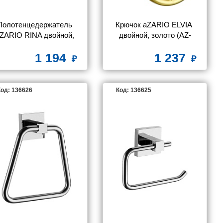
Полотенцедержатель 
Крючок aZARIO ELVIA 
ZARIO RINA двойной, 
двойной, золото (AZ-
поворотный, хром (AZ-
91105G)
1 194
1 237
87002A)
од: 136626
Код: 136625