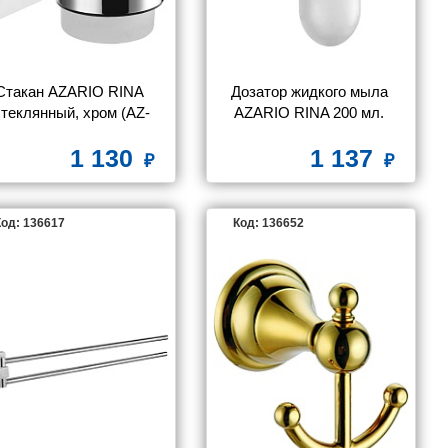
Стакан AZARIO RINA 
Дозатор жидкого мыла 
стеклянный, хром (AZ-
AZARIO RINA 200 мл. 
87006)
стеклянный, хром (AZ-
1 130
1 137
87012)
од: 136617
Код: 136652