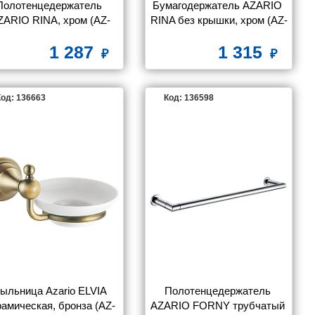
Полотенцедержатель 
Бумагодержатель AZARIO 
ZARIO RINA, хром (AZ-
RINA без крышки, хром (AZ-
87011)
87010A)
1 287
1 315
од: 136663
Код: 136598
ыльница Azario ELVIA 
Полотенцедержатель 
рамическая, бронза (AZ-
AZARIO FORNY трубчатый 