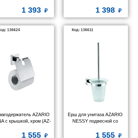
91108Q)
одинарный 58 см, хром (AZ-
1 393
1 398
88301)
од: 136624
Код: 136611
магодержатель AZARIO 
Ерш для унитаза AZARIO 
NA с крышкой, хром (AZ-
NESSY подвесной со 
87010)
стеклянной колбой, хром 
1 555
1 555
(AZ-73113)