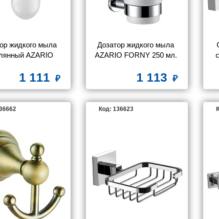
ор жидкого мыла 
Дозатор жидкого мыла 
лянный AZARIO 
AZARIO FORNY 250 мл. 
200 мл. хром (AZ-
керамический, хром (AZ-
1 111
1 113
73112)
88312)
136662
Код: 136623
К