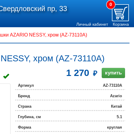
0
Свердловский пр, 33
Личный кабинет
Корзина
ышки AZARIO NESSY, хром (AZ-73110A)
NESSY, хром (AZ-73110A)
1 270
купить
Артикул
AZ-73110A
Бренд
Azario
Страна
Китай
Глубина, см
5.1
Форма
круглая