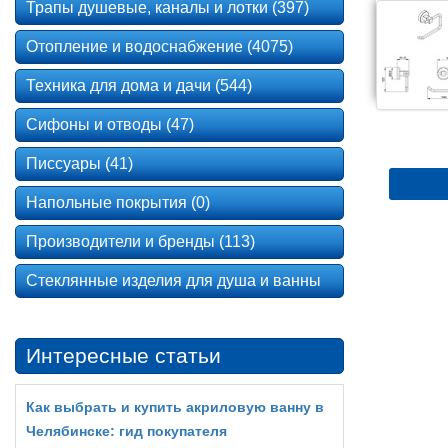
Трапы душевые, каналы и лотки (397)
Отопление и водоснабжение (4075)
Техника для дома и дачи (544)
Сифоны и отводы (47)
Писсуары (41)
Напольные покрытия (0)
Производители и бренды (113)
Стеклянные изделия для душа и ванны
Интересные статьи
Как выбрать и купить акриловую ванну в
Челябинске: гид покупателя