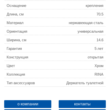
Оснащение
крепления
Длина, см
70.5
Материал
нержавеющая сталь
Ориентация
универсальная
Ширина, см
14.6
Гарантия
5 лет
Конструкция
открытая
Цвет
Хром
Коллекция
RINA
Тип аксессуаров
Держатель туалетной
бумаги
Поворотный
Да
Название товара
Бумагодержатель AZARIO
о компании
контакты
RINA без крышки, хром (AZ-
ID
136625
87010A)