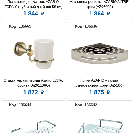
Полотенцедержатель AZARIO 
Мыльница решетка AZARIO ALTRE 
FORNY трубчатый двойной 58 см, 
хром (AZ96009)
хром (AZ-88302)
1 844
1 864
Код: 136669
Код: 136636
Стакан керамический Azario ELVIA, 
Полка AZARIO угловая 
бронза (AZ91106Q)
одноэтажная, хром (AZ-160)
1 872
1 875
Код: 136644
Код: 136642