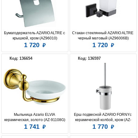
Бумагодержатель AZARIO ALTRE с 
Стакан стеклянный AZARIO ALTRE 
крышкой, хром (AZ96010)
черный матовый (AZ96006B)
1 720
1 720
Код: 136654
Код: 136597
Мыльница Azario ELVIA 
Ерш подвесной AZARIO FORNYс 
керамическая, золото (AZ-91108G)
керамической колбой, хром (AZ-
88313)
1 741
1 770