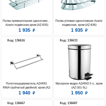
Полка прямоугольная одноэтажная 
Полка угловая одноэтажная Azario 
Azario подвесная,хром (AZ-835)
подвесная, хром (AZ-836)
1 935
1 935
Код: 136616
Код: 136633
Полотенцедержатель AZARIO 
Мусорное ведро AZARIO 5 л., хром 
RINA трубчатый двойной, хром (AZ-
(AZ-301-5L)
87002)
1 940
1 950
Код: 136667
Код: 136687