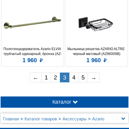
Полотенцедержатель Azario ELVIA 
Мыльница решетка AZARIO ALTRE 
трубчатый одинарный, бронза (AZ-
черный матовый (AZ96009B)
91101Q)
1 960
1 960
←
1
2
3
4
5
→
Каталог
Главная
Каталог товаров
Аксессуары
Azario