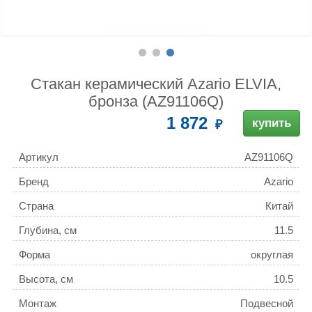
Стакан керамический Azario ELVIA,
бронза (AZ91106Q)
1 872
купить
Артикул
AZ91106Q
Бренд
Azario
Страна
Китай
Глубина, см
11.5
Форма
округлая
Высота, см
10.5
Монтаж
Подвесной