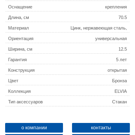
Оснащение
крепления
Длина, см
70.5
Материал
Цинк, нержавеющая сталь,
керамика
Ориентация
универсальная
Ширина, см
12.5
Гарантия
5 лет
Конструкция
открытая
Цвет
Бронза
Коллекция
ELVIA
Тип аксессуаров
Стакан
Поворотный
Да
Название товара
Стакан керамический Azario
о компании
контакты
ELVIA, золото (AZ91106Q)
ID
136653