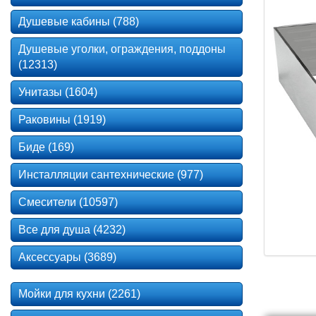
Душевые кабины (788)
Душевые уголки, ограждения, поддоны
(12313)
Унитазы (1604)
Раковины (1919)
Биде (169)
Инсталляции сантехнические (977)
Смесители (10597)
Все для душа (4232)
Аксессуары (3689)
Мойки для кухни (2261)