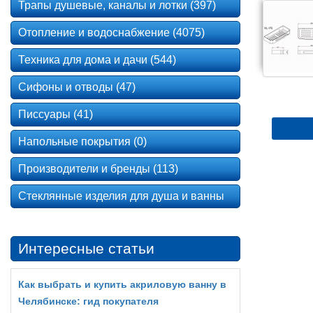
Трапы душевые, каналы и лотки (397)
Отопление и водоснабжение (4075)
Техника для дома и дачи (544)
Сифоны и отводы (47)
Писсуары (41)
Напольные покрытия (0)
Производители и бренды (113)
Стеклянные изделия для душа и ванны
Интересные статьи
Как выбрать и купить акриловую ванну в
Челябинске: гид покупателя