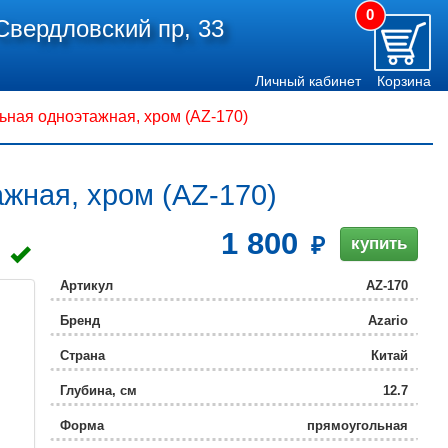
0
Свердловский пр, 33
Личный кабинет
Корзина
ная одноэтажная, хром (AZ-170)
жная, хром (AZ-170)
1 800
купить
Артикул
AZ-170
Бренд
Azario
Страна
Китай
Глубина, см
12.7
Форма
прямоугольная