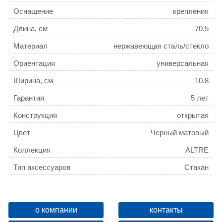
Оснащение
крепления
Длина, см
70.5
Материал
нержавеющая сталь/стекло
Ориентация
универсальная
Ширина, см
10.8
Гарантия
5 лет
Конструкция
открытая
Цвет
Черный матовый
Коллекция
ALTRE
Тип аксессуаров
Стакан
Поворотный
Да
Название товара
Стакан стеклянный AZARIO
о компании
контакты
ALTRE черный матовый
ID
136683
(AZ96006B)