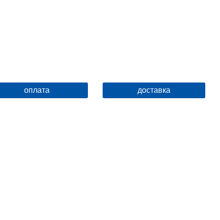
Название товара
Мусорное ведро AZARIO 5
л., хром (AZ-301-5L)
ID
136633
оплата
доставка