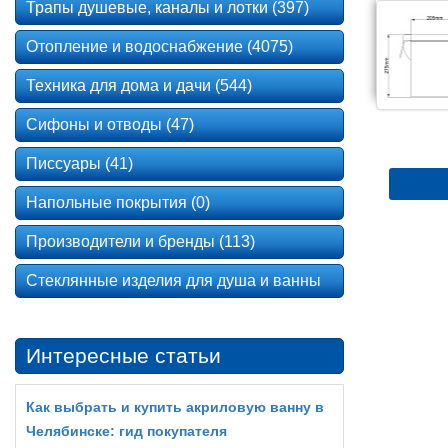
Трапы душевые, каналы и лотки (397)
Отопление и водоснабжение (4075)
Техника для дома и дачи (544)
Сифоны и отводы (47)
Писсуары (41)
Напольные покрытия (0)
Производители и бренды (113)
Стеклянные изделия для душа и ванны
Интересные статьи
Как выбрать и купить акриловую ванну в
Челябинске: гид покупателя