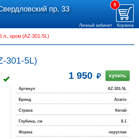
0
Свердловский пр, 33
Личный кабинет
Корзина
л., хром (AZ-301-5L)
Z-301-5L)
1 950
купить
Артикул
AZ-301-5L
Бренд
Azario
Страна
Китай
Глубина, см
8.1
Форма
округлая