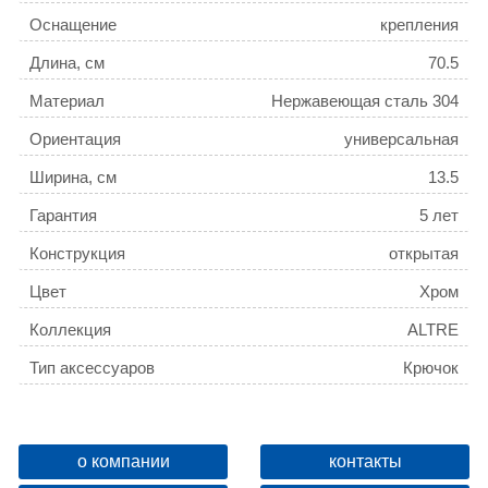
Оснащение
крепления
Длина, см
70.5
Материал
Нержавеющая сталь 304
Ориентация
универсальная
Ширина, см
13.5
Гарантия
5 лет
Конструкция
открытая
Цвет
Хром
Коллекция
ALTRE
Тип аксессуаров
Крючок
Поворотный
Да
Название товара
Крючок двойной AZARIO
о компании
контакты
ALTRE хром (AZ96005A)
ID
136680