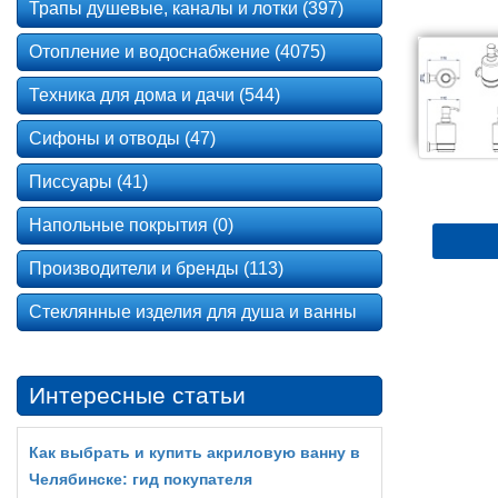
Трапы душевые, каналы и лотки (397)
Отопление и водоснабжение (4075)
Техника для дома и дачи (544)
Сифоны и отводы (47)
Писсуары (41)
Напольные покрытия (0)
Производители и бренды (113)
Стеклянные изделия для душа и ванны
Интересные статьи
Как выбрать и купить акриловую ванну в
Челябинске: гид покупателя