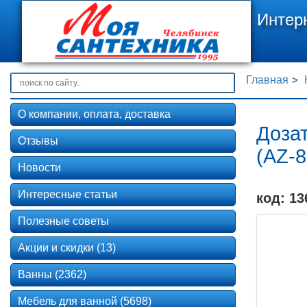
Интер
Главная
О компании, оплата, доставка
Доза
Отзывы
(AZ-8
Новости
Интересные статьи
код: 13
Полезные советы
Акции и скидки (13)
Ванны (2362)
Мебель для ванной (5698)