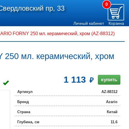
0
Свердловский пр, 33
Личный кабинет
Корзина
ARIO FORNY 250 мл. керамический, хром (AZ-88312)
250 мл. керамический, хром
1 113
купить
Артикул
AZ-88312
Бренд
Azario
Страна
Китай
Глубина, см
11.6