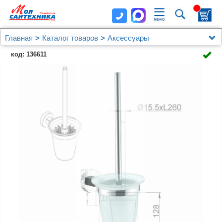
Главная
Каталог товаров
Аксессуары
Ерш для унитаза AZARIO NESSY подвесной со
код: 136611
стеклянной колбой, хром (AZ-73113)