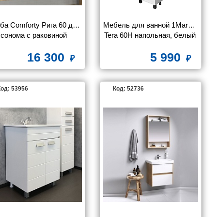
ба Comforty Рига 60 дуб 
Мебель для ванной 1MarKa 
сонома с раковиной 
Tera 60Н напольная, белый 
Comforty 9335-60
глянец
16 300
5 990
од: 53956
Код: 52736