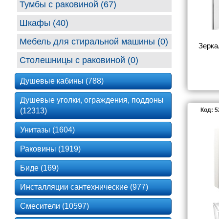
Тумбы с раковиной (67)
Шкафы (40)
Мебель для стиральной машины (0)
Зерка
Столешницы с раковиной (0)
Душевые кабины (788)
Душевые уголки, ограждения, поддоны
(12313)
Код: 
Унитазы (1604)
Раковины (1919)
Биде (169)
Инсталляции сантехнические (977)
Смесители (10597)