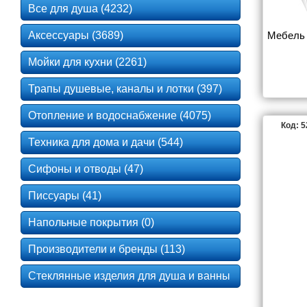
Все для душа (4232)
Аксессуары (3689)
Мебель 
Мойки для кухни (2261)
Трапы душевые, каналы и лотки (397)
Отопление и водоснабжение (4075)
Код: 
Техника для дома и дачи (544)
Сифоны и отводы (47)
Писсуары (41)
Напольные покрытия (0)
Производители и бренды (113)
Стеклянные изделия для душа и ванны