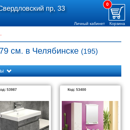
0
Свердловский пр, 33
Личный кабинет
Корзина
.
79 см. в Челябинске
(195)
ды
од: 53987
Код: 53400
AQWELLA 5 STARS
ART&MAX
ASB-WOODLINE
KERAMA MARAZZI
LAUFEN
MARKA ONE