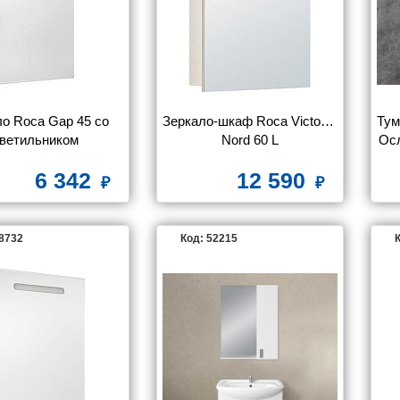
L
ROCA
SANVIT
VELVEX
о Roca Gap 45 со 
Зеркало-шкаф Roca Victoria 
Тум
ветильником
Nord 60 L
Осл
све
6 342
12 590
28732
Код: 52215
К