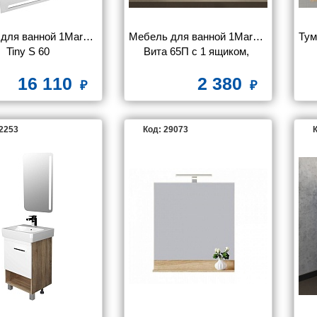
для ванной 1MarKa 
Мебель для ванной 1MarKa 
Тум
Tiny S 60
Вита 65П с 1 ящиком, 
белый глянец
16 110
2 380
52253
Код: 29073
К