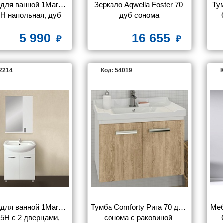
для ванной 1MarKa 
Зеркало Aqwella Foster 70 
Ту
0Н напольная, дуб 
дуб сонома
сонома
5 990
16 655
52214
Код: 54019
К
для ванной 1MarKa 
Тумба Comforty Рига 70 дуб 
Меб
5Н с 2 дверцами, 
сонома с раковиной 