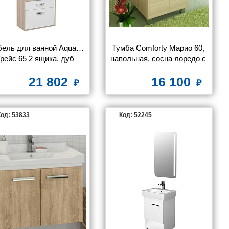
ель для ванной Aquanet 
Тумба Comforty Марио 60, 
Грейс 65 2 ящика, дуб 
напольная, сосна лоредо с 
сонома
раковиной Quadro 60
21 802
16 100
од: 53833
Код: 52245