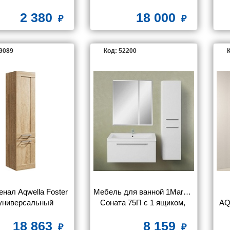
елый глянец
Comforty 9335-70
2 380
18 000
29089
Код: 52200
К
нал Aqwella Foster 
Мебель для ванной 1MarKa 
универсальный
Соната 75П с 1 ящиком, 
AQ
белый глянец
18 863
8 159