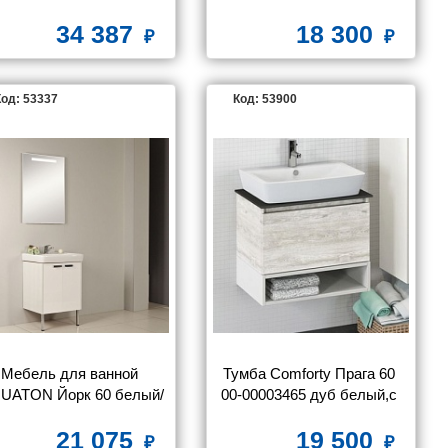
дуб дымчатый, с раковиной 
34 387
18 300
Quadro 60
од: 53337
Код: 53900
Мебель для ванной 
Тумба Comforty Прага 60 
UATON Йорк 60 белый/
00-00003465 дуб белый,с 
выбеленное дерево
графитовой столешницей с 
21 075
19 500
раковиной Comforty 