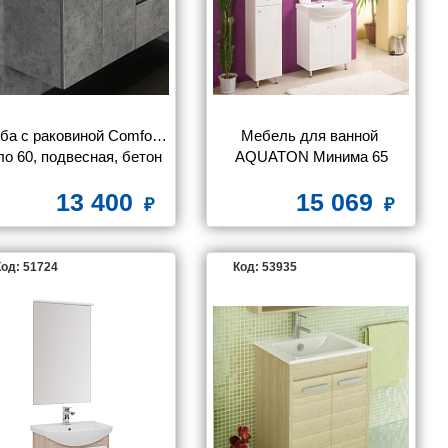
ба с раковиной Comforty 
Мебель для ванной 
о 60, подвесная, бетон 
AQUATON Минима 65
тлый с с раковиной Fest 
13 400
15 069
60
од: 51724
Код: 53935