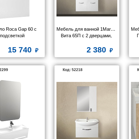
ло Roca Gap 60 с 
Мебель для ванной 1MarKa 
Меб
подсветкой
Вита 65П с 2 дверцами, 
белый глянец
15 740
2 380
52299
Код: 52218
К