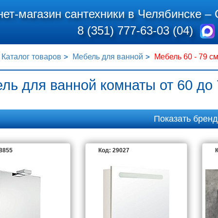
нет-магазин сантехники в Челябинске –
8 (351) 777-63-03 (04)
Каталог товаров
Мебель для ванной
Мебель 60 - 79 см
ль для ванной комнаты от 60 до 
Показать брен
28855
Код: 29027
К
KA
AQUANET
AQUATON
AQWELLA
ES
COMFORTY
IDDIS
JACOB DELAFON