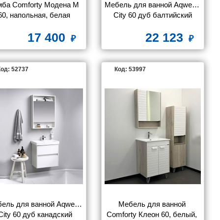
мба Comforty Модена М 
Мебель для ванной Aqwella 
60, напольная, белая 
City 60 дуб балтийский
матовая с раковиной 
17 400
22 123
Quadro 60
од: 52737
Код: 53997
ель для ванной Aqwella 
Мебель для ванной 
City 60 дуб канадский
Comforty Клеон 60, белый, 