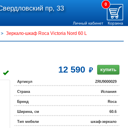
0
Свердловский пр, 33
Личный кабинет
Корзина
Зеркало-шкаф Roca Victoria Nord 60 L
12 590
купить
Артикул
ZRU9000029
Страна
Испания
Бренд
Roca
Ширина, см
60.6
Тип мебели
шкаф-зеркало