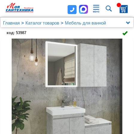
Главная
Каталог товаров
Мебель для ванной
Мебель 60 - 79 см.
код: 53987
Тумба с раковиной Comforty Осло 60, подвесная,
бетон светлый с с раковиной Fest 60