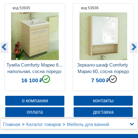
код 53935
код 53936
Гарантия
1 год
Бельевая корзина
нет
Цвет мебели
светлое дерево
Отверстия под смеситель
на 1 отверстие
Возможность установки над стир. машиной
нет
Коллекция
Марио
Тумба Comforty Марио 60, 
Зеркало-шкаф Comforty 
напольная, сосна лоредо 
Марио 60, сосна лоредо
с раковиной Quadro 60
16 100
7 500
о компании
контакты
оплата
доставка
Главная
Каталог товаров
Мебель для ванной
Мебель 60 - 79 см.
Тумба Comforty Марио 60, напольная, сосна лоредо