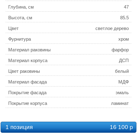
Глубина, см
47
Высота, см
85.5
Цвет
светлое дерево
Фурнитура
хром
Материал раковины
фарфор
Материал корпуса
ДСП
Цвет раковины
белый
Материал фасада
МДФ
Покрытие фасада
эмаль
Покрытие корпуса
ламинат
Оснащение
опорные ножки
Стилистика дизайна
современный стиль
1 позиция
16 100 р
Монтаж
напольный