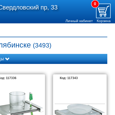
0
Свердловский пр, 33
Личный кабинет
Корзина
елябинске
(3493)
ды
Aquatek
Art&Max
Azario
од: 117336
Код: 117343
Damixa
Duravit
Fixen