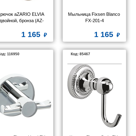
Крючок aZARIO ELVIA 
Мыльница Fixsen Blanco 
двойной, бронза (AZ-
FX-201-4
91105Q)
1 165
1 165
од: 116950
Код: 85467