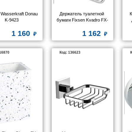
Wasserkraft Donau 
Держатель туалетной 
K-9423
бумаги Fixsen Kvadro FX-
61310A
1 160
1 162
116870
Код: 136623
К