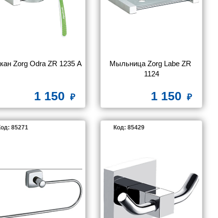
Jacob Delafon
Keuco
Kludi
Nicolazzi
Nofer
Omoikiri
кан Zorg Odra ZR 1235 А
Мыльница Zorg Labe ZR 
1124
VitrA
Wasserkraft
Zorg
1 150
1 150
од: 85271
Код: 85429