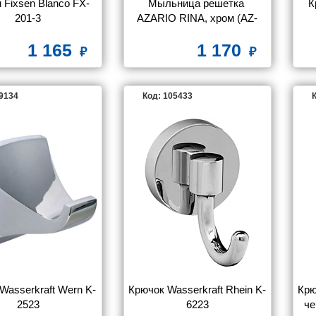
 Fixsen Blanco FX-
Мыльница решетка 
К
201-3
AZARIO RINA, хром (AZ-
87009)
1 165
1 170
99134
Код: 105433
К
Wasserkraft Wern K-
Крючок Wasserkraft Rhein K-
Крю
2523
6223
ч