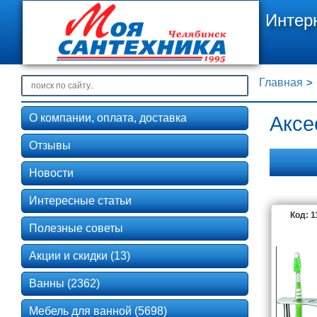
Интер
Главная
О компании, оплата, доставка
Аксе
Отзывы
Новости
1Mar
Интересные статьи
Код: 
Полезные советы
Акции и скидки (13)
Bagno & As
Ванны (2362)
Мебель для ванной (5698)