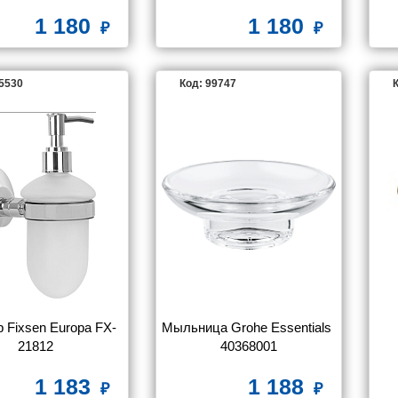
1 180
1 180
85530
Код: 99747
К
 Fixsen Europa FX-
Мыльница Grohe Essentials 
21812
40368001
1 183
1 188