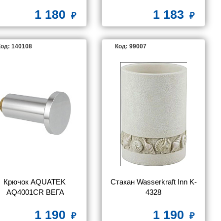
1 180
1 183
од: 140108
Код: 99007
Крючок AQUATEK 
Стакан Wasserkraft Inn K-
AQ4001CR ВЕГА
4328
1 190
1 190