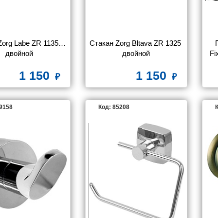
org Labe ZR 1135-В 
Стакан Zorg Bltava ZR 1325 
двойной
двойной
Fi
1 150
1 150
49158
Код: 85208
К