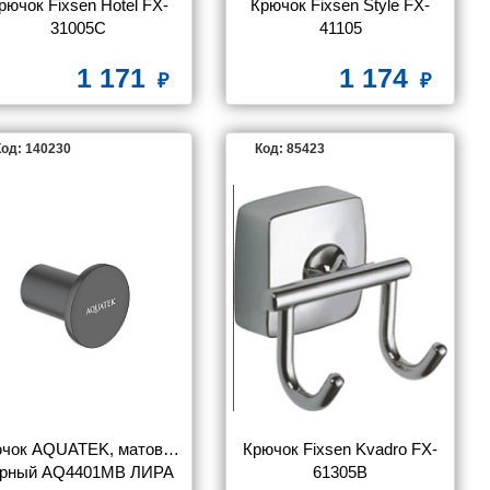
рючок Fixsen Hotel FX-
Крючок Fixsen Style FX-
31005C
41105
1 171
1 174
од: 140230
Код: 85423
чок AQUATEK, матовый 
Крючок Fixsen Kvadro FX-
ерный AQ4401MB ЛИРА
61305B