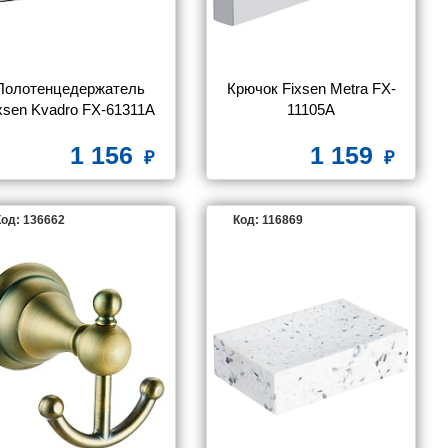
Полотенцедержатель 
Крючок Fixsen Metra FX-
xsen Kvadro FX-61311A 
11105A
полукольцо
1 156
1 159
од: 136662
Код: 116869