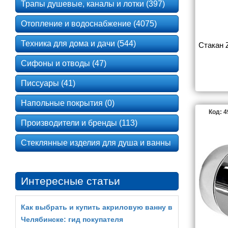
Трапы душевые, каналы и лотки (397)
Отопление и водоснабжение (4075)
Техника для дома и дачи (544)
Стакан Z
Сифоны и отводы (47)
Писсуары (41)
Напольные покрытия (0)
Код: 
Производители и бренды (113)
Стеклянные изделия для душа и ванны
Интересные статьи
Как выбрать и купить акриловую ванну в
Челябинске: гид покупателя