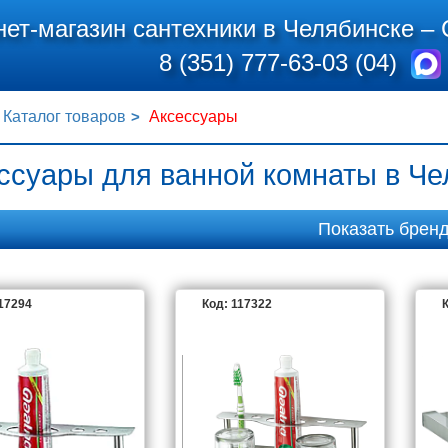
нет-магазин сантехники в Челябинске –
8 (351) 777-63-03 (04)
Каталог товаров
Аксессуары
ссуары для ванной комнаты в Ч
Показать брен
Ka
AM.PM
Aima Design
Aquanet
117294
Код: 117322
К
sociati
Berges Wasserhaus
Blanco
Boheme