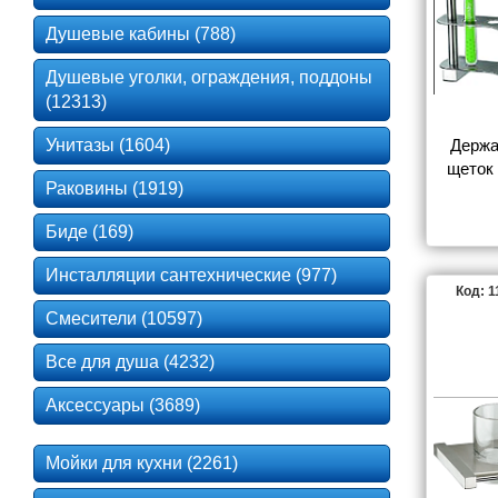
Groh
Душевые кабины (788)
Душевые уголки, ограждения, поддоны
Lema
(12313)
Унитазы (1604)
Держа
щеток 
Раковины (1919)
Paulm
Биде (169)
Инсталляции сантехнические (977)
Сунер
Код: 
Смесители (10597)
Все для душа (4232)
Аксессуары (3689)
Мойки для кухни (2261)