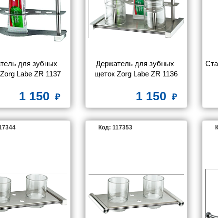
e
Hansgrohe
IDDIS
Ideal Standard
rk
Merida
Migliore
Milardo
тель для зубных 
Держатель для зубных 
Ста
Zorg Labe ZR 1137
щеток Zorg Labe ZR 1136
ark
Radomir
Ravak
Timo
1 150
1 150
жа
117344
Код: 117353
К