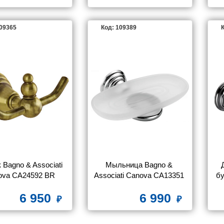
109365
Код: 109389
К
Bagno & Associati 
Мыльница Bagno & 
ova CA24592 BR
Associati Canova CA13351 
бу
CR
6 950
6 990