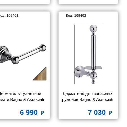
од: 109401
Код: 109402
Держатель туалетной 
Держатель для запасных 
маги Bagno & Associati 
рулонов Bagno & Associati 
Canova CA23592 BR
Regency RE23451 CR
6 990
7 030