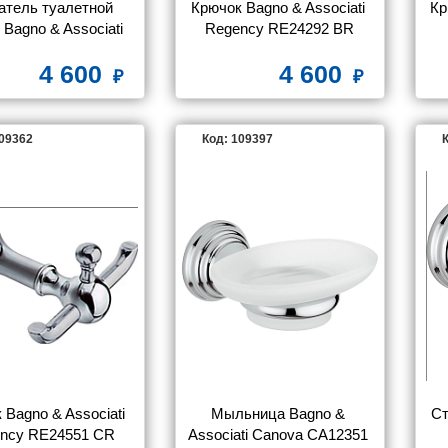
атель туалетной 
Крючок Bagno & Associati 
Кр
 Bagno & Associati 
Regency RE24292 BR
 Hotel GH23551 CR
4 600
4 600
109362
Код: 109397
К
Bagno & Associati 
Мыльница Bagno & 
Ст
ncy RE24551 CR
Associati Canova CA12351 