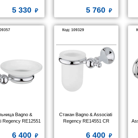
CR
5 330
5 760
109357
Код: 109329
К
ьница Bagno & 
Стакан Bagno & Associati 
ti Regency RE12551 
Regency RE14551 CR
As
CR
6 400
6 400