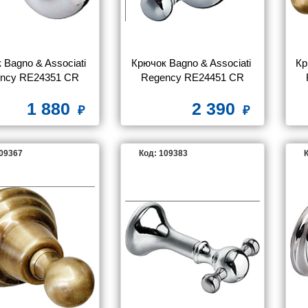
Bagno & Associati 
Крючок Bagno & Associati 
Кр
ncy RE24351 CR
Regency RE24451 CR
1 880
2 390
109367
Код: 109383
К