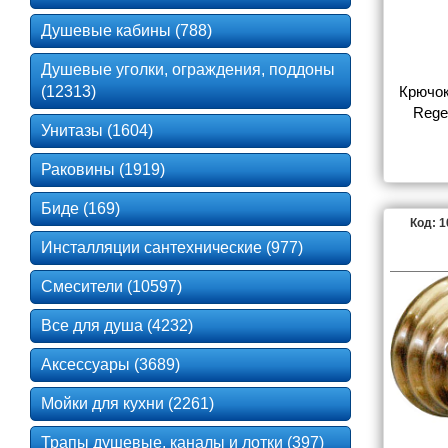
Душевые кабины (788)
Душевые уголки, ограждения, поддоны
(12313)
Крючок 
Rege
Унитазы (1604)
Раковины (1919)
Биде (169)
Код: 
Инсталляции сантехнические (977)
Смесители (10597)
Все для душа (4232)
Аксессуары (3689)
Мойки для кухни (2261)
Трапы душевые, каналы и лотки (397)