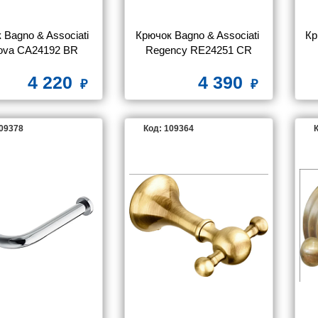
Bagno & Associati 
Крючок Bagno & Associati 
Кр
ova CA24192 BR
Regency RE24251 CR
4 220
4 390
109378
Код: 109364
К