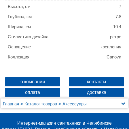
Высота, см
7
Глубина, см
7.8
Ширина, см
10.4
Стилистика дизайна
ретро
Оснащение
крепления
Коллекция
Canova
о компании
контакты
оплата
доставка
Главная
Каталог товаров
Аксессуары
Bagno & Associati
Крючок Bagno & Associati Canova CA24592 BR
Интернет-магазин сантехники в Челябинске