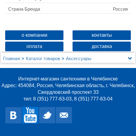
Страна Бренда
Россия
Название товара
Крючок Aquatek, матовый
черный AQ4401MB ЛИРА
ID
140230
о компании
контакты
Покрытие корпуса
матовая
оплата
доставка
Страна-изготовитель
Китай
Главная
Каталог товаров
Аксессуары
ГАРАНТИЯ, ЛЕТ
5
Крючок AQUATEK, матовый черный AQ4401MB
ЛИРА
Количество крючков
1
Интернет-магазин сантехники в Челябинске
ВЕС НЕТТО (NW/pcs) (Kgs)
0.07
Адрес: 454084, Россия, Челябинская область, г. Челябинск,
Свердловский проспект 33
ОПИСАНИЕ
Материал - нержавейка
тел: 8 (351) 777-63-03, 8 (351) 777-63-04
ТЕХНИЧЕСКОЕ
Держатель из латуни
Форма розетки
None
Упаковано в белую коробку
Размер: 28*37*16мм
Основное покрытие
хром-никель
##
100