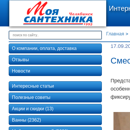
Интер
Главная
17.09.2
О компании, оплата, доставка
Смес
Отзывы
Новости
Предста
Интересные статьи
особенн
фиксиру
Полезные советы
Акции и скидки (13)
Ванны (2362)