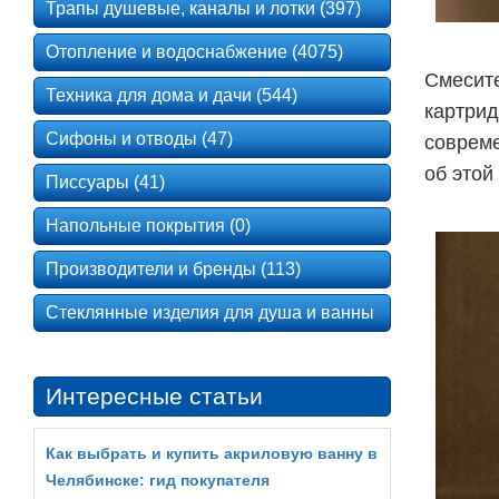
Трапы душевые, каналы и лотки (397)
Отопление и водоснабжение (4075)
Смесите
Техника для дома и дачи (544)
картрид
Сифоны и отводы (47)
совреме
об этой
Писсуары (41)
Напольные покрытия (0)
Производители и бренды (113)
Стеклянные изделия для душа и ванны
Интересные статьи
Как выбрать и купить акриловую ванну в
Челябинске: гид покупателя