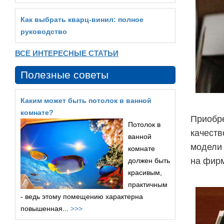
Как выбрать кварц‑винил: полное
руководство
ВСЕ ИНТЕРЕСНЫЕ СТАТЬИ
Полезные советы
Каким может быть потолок в ванной
комнате?
Приобре
Потолок в
качеств
ванной
модели 
комнате
на фирм
должен быть
красивым,
практичным
- ведь этому помещению характерна
повышенная...
>>>