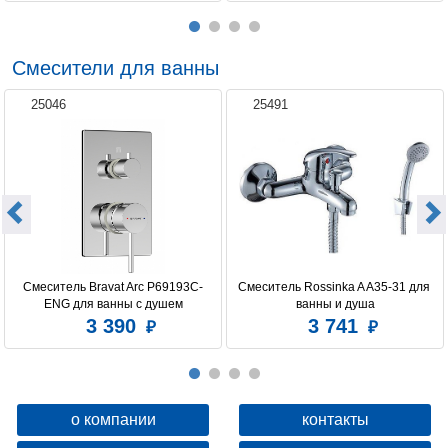
Смесители для ванны
25046
25491
Смеситель Bravat Arc P69193C-
Смеситель Rossinka A A35-31 для 
ENG для ванны с душем
ванны и душа
3 390
3 741
о компании
контакты