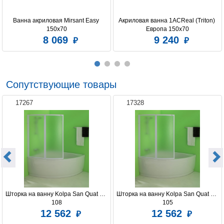
Ванна акриловая Mirsant Easy 
Акриловая ванна 1ACReal (Triton) 
150х70
Европа 150x70
8 069
9 240
Сопутствующие товары
17267
17328
Шторка на ванну Kolpa San Quat TP 
Шторка на ванну Kolpa San Quat TP 
108
105
12 562
12 562