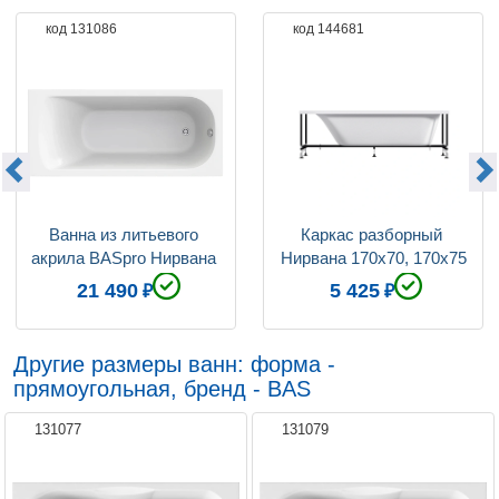
код 131086
код 144681
Коллекция
Нирвана
Ванна из литьевого 
Каркас разборный 
акрила BASpro Нирвана 
Нирвана 170х70, 170х75
150х70 на каркасе
21 490
5 425
Другие размеры ванн: форма -
прямоугольная, бренд - BAS
131077
131079