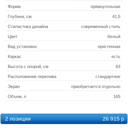
Форма
прямоугольная
Глубина, см
41,5
Стилистика дизайна
современный стиль
Цвет
белый
Вид установки
пристенная
Каркас
есть
Высота с опорой, см
63
Расположение перелива
стандартное
Экран
приобретается отдельно
Объем, л
165
Толщина листа, см
0,6
Слив-перелив
приобретается отдельно
2 позиции
26 915 р
Ориентация
левая / правая