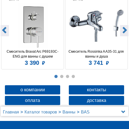
Смеситель Bravat Arc P69193C-
Смеситель Rossinka A A35-31 для 
ENG для ванны с душем
ванны и душа
3 390
3 741
о компании
контакты
оплата
доставка
Главная
Каталог товаров
Ванны
BAS
Боковая стенка Bas Кэмерон, Ибица, Лима,
Мальдива стекло