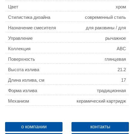
Цвет
хром
Стилистика дизайна
современный стиль
Назначение смесителя
для раковины / для
раковины-чаши
Управление
рычажное
Коллекция
ABC
Поверхность
глянцевая
Высота излива
21.2
Длина излива, см
17
Форма излива
традиционная
Механизм
керамический картридж
Тип подводки
гибкая
Расположение рычага
сверху
о компании
контакты
Отверстия для монтажа
1 отверстие