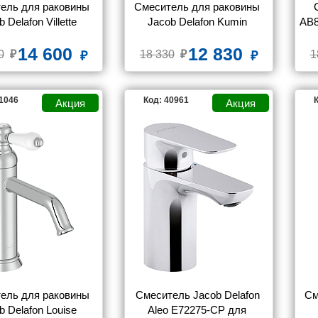
ель для раковины 
Смеситель для раковины 
 Delafon Villette 
Jacob Delafon Kumin 
AB8
E23718-CP
E99465-CP с гигиеническим 
14 600
12 830
душем
0
18 330
1
41046
Код: 40961
К
ель для раковины 
Смеситель Jacob Delafon 
См
b Delafon Louise 
Aleo E72275-CP для 