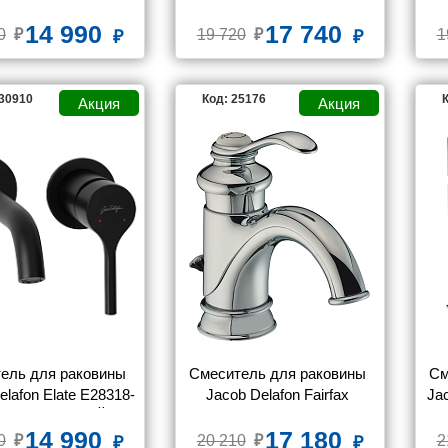
E24360-CP
раковины
14 990
17 740
0
19 720
1
130910
Код: 25176
К
ель для раковины 
Смеситель для раковины 
См
elafon Elate E28318-
Jacob Delafon Fairfax 
Ja
С ВНУТРЕННЕЙ 
E72090-CP
14 990
17 180
Ю, для раковины
0
20 210
2