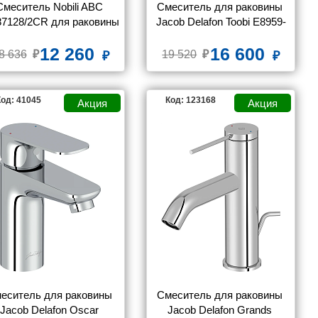
Смеситель Nobili ABC 
Смеситель для раковины 
7128/2CR для раковины
Jacob Delafon Toobi E8959-
CP
12 260
16 600
8 636
19 520
од: 41045
Код: 123168
еситель для раковины 
Смеситель для раковины 
Jacob Delafon Oscar 
Jacob Delafon Grands 