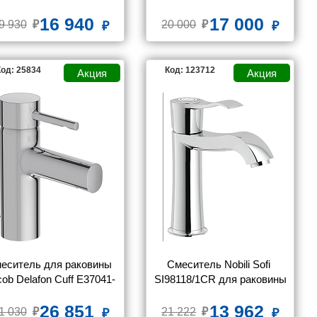
E29842-CP
Boulevards E77958-4A-CP
16 940
17 000
9 930
20 000
од: 25834
Код: 123712
еситель для раковины 
Смеситель Nobili Sofi 
cob Delafon Cuff E37041-
SI98118/1CR для раковины
CP
26 851
13 962
1 030
21 222