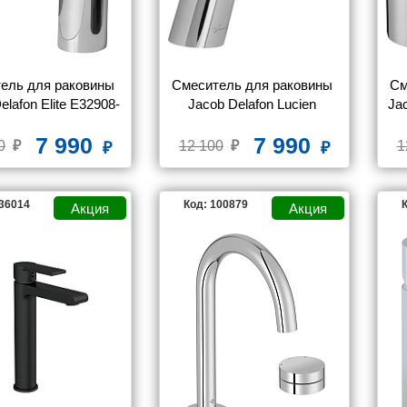
ель для раковины 
Смеситель для раковины 
См
elafon Elite E32908-
Jacob Delafon Lucien 
Ja
CP
E20849-CP
7 990
7 990
0
12 100
1
136014
Код: 100879
К