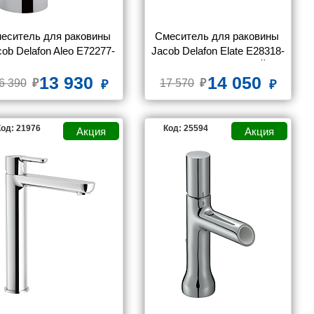
еситель для раковины 
Смеситель для раковины 
cob Delafon Aleo E72277-
Jacob Delafon Elate E28318-
4-CP
CP С ВНУТРЕННЕЙ 
13 930
14 050
ЧАСТЬЮ, для раковины
6 390
17 570
од: 21976
Код: 25594