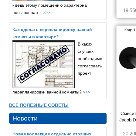
- ведь этому помещению характерна
19 55
повышенная...
>>>
Как сделать перепланировку ванной
Код: 
комнаты в квартире?
В каких
случаях
необходимо
согласовать
проект
перепланировки ванной комнаты?
>>>
ВСЕ ПОЛЕЗНЫЕ СОВЕТЫ
Смесит
Новости
Jacob D
BL 
ЧАСТЬ
20 20
Новая коллекция отдельно стоящих