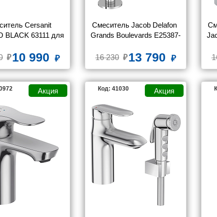
итель Cersanit 
Смеситель Jacob Delafon 
См
 BLACK 63111 для 
Grands Boulevards E25387-
Ja
овины высокий 
CPcaresse для раковины
10 990
13 790
ажный черный клик 
0
16 230
1
клак
40972
Код: 41030
К