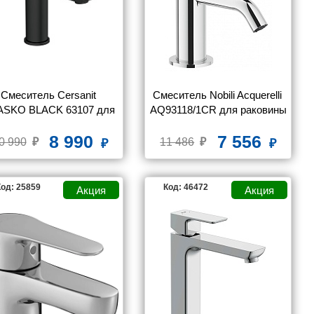
GROHE
HANSGROHE
IDDIS
LEMARK
LORANTO
MIGLIORE
Смеситель Cersanit 
Смеситель Nobili Acquerelli 
SKO BLACK 63107 для 
AQ93118/1CR для раковины
ковины однорычажный 
8 990
7 556
черный клик клак
0 990
11 486
PAFFONI
PAINI
RAV SLEZAK
од: 25859
Код: 46472
SWEDBE
TIMO
VITRA