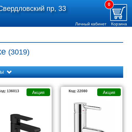
0
Свердловский пр, 33
Личный кабинет
Корзина
ке
(3019)
ды
од: 136013
Код: 22080
AXOR
BELBAGNO
BIEN
CEZARES
CLEVER
COMFORTY