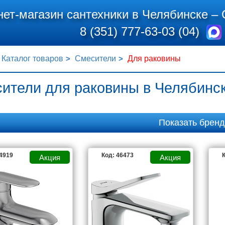
нет-магазин сантехники в Челябинске –
8 (351) 777-63-03 (04)
Каталог товаров
Смесители
Для раковины
ители для раковины в Челябинс
Показать брен
24919
Код: 46473
К
R
ALCAPLAST
AM.PM
AQUATEK
ME
BOSSINI
BRAVAT
CERSANIT