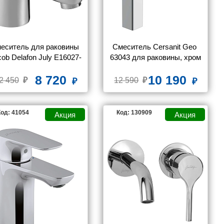
еситель для раковины 
Смеситель Cersanit Geo 
cob Delafon July E16027-
63043 для раковины, хром
4ND-CP
8 720
10 190
2 450
12 590
од: 41054
Код: 130909