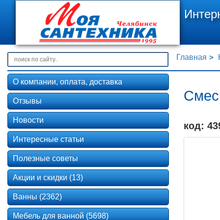
Интер
Главная
О компании, оплата, доставка
Смеси
Отзывы
Новости
код: 43
Интересные статьи
Полезные советы
Акции и скидки (13)
Ванны (2362)
Мебель для ванной (5698)