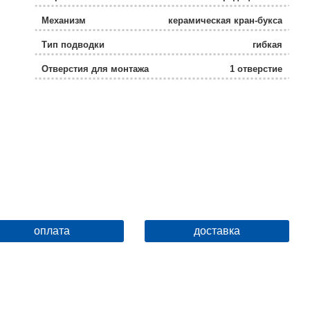
Механизм
керамическая кран-букса
Тип подводки
гибкая
Отверстия для монтажа
1 отверстие
Ширина, см
4.5
Высота, см
19.5
Глубина, см
12.8
Ограничение температуры
нет
Защита от обратного потока
нет
оплата
доставка