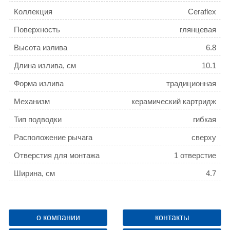
Коллекция
Ceraflex
Поверхность
глянцевая
Высота излива
6.8
Длина излива, см
10.1
Форма излива
традиционная
Механизм
керамический картридж
Тип подводки
гибкая
Расположение рычага
сверху
Отверстия для монтажа
1 отверстие
Ширина, см
4.7
Высота, см
13.3
Глубина, см
14.9
о компании
контакты
Ограничение температуры
есть