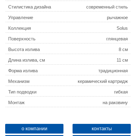
Стилистика дизайна
современный стиль
Управление
рычажное
Коллекция
Solus
Поверхность
глянцевая
Высота излива
8 см
Длина излива, см
11 см
Форма излива
традиционная
Механизм
керамический картридж
Тип подводки
гибкая
Монтаж
на раковину
Расположение рычага
сверху
Отверстия для монтажа
1 отверстие
о компании
контакты
Ширина, см
4.6