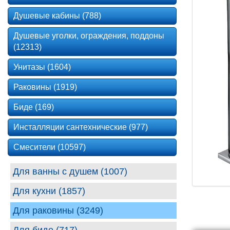
Душевые кабины (788)
Душевые уголки, ограждения, поддоны
(12313)
Унитазы (1604)
Раковины (1919)
Биде (169)
Инсталляции сантехнические (977)
Смесители (10597)
Для ванны с душем (1007)
Для кухни (1857)
Для раковины (3249)