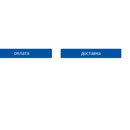
Ширина, см
4.6
Высота, см
16.4
Глубина, см
15.3
Ограничение температуры
нет
Вращение излива
фиксированный
оплата
доставка
Защита от обратного потока
нет