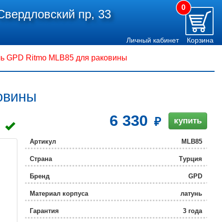
0
Свердловский пр, 33
Личный кабинет
Корзина
ь GPD Ritmo MLB85 для раковины
овины
6 330
купить
Артикул
MLB85
Страна
Турция
Бренд
GPD
Материал корпуса
латунь
Гарантия
3 года