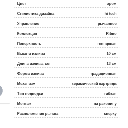
Цвет
хром
Стилистика дизайна
hi-tech
Управление
рычажное
Коллекция
Ritmo
Поверхность
глянцевая
Высота излива
10 см
Длина излива, см
13 см
Форма излива
традиционная
Механизм
керамический картридж
Тип подводки
гибкая
Монтаж
на раковину
Расположение рычага
сверху
Отверстия для монтажа
1 отверстие